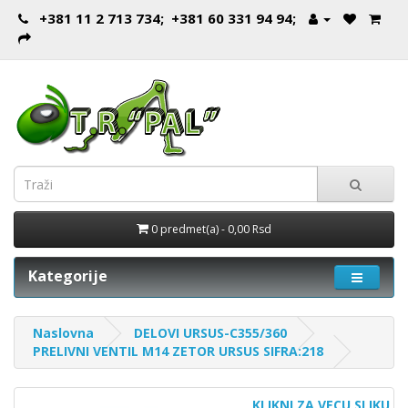
+381 11 2 713 734; +381 60 331 94 94;
0 predmet(a) - 0,00 Rsd
Kategorije
Naslovna
DELOVI URSUS-C355/360
PRELIVNI VENTIL M14 ZETOR URSUS SIFRA:218
KLIKNI ZA VECU SLIKU