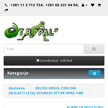
+381 11 2 713 734; +381 60 331 94 94;
0 predmet(a) - 0,00 Rsd
Kategorije
Naslovna
DELOVI URSUS-C355/360
IGLICASTI LEZAJ 35X45X20 ZETOR SIFRA 1485
KLIKNI ZA VECU SLIKU