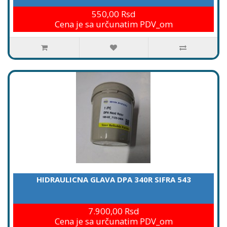
550,00 Rsd
Cena je sa určunatim PDV_om
HIDRAULICNA GLAVA DPA 340R SIFRA 543
7.900,00 Rsd
Cena je sa určunatim PDV_om