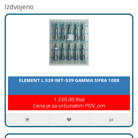
Izdvojeno
ELEMENT L 039 IMT-539 GAMMA SIFRA 1088
1.330,00 Rsd
Cena je sa určunatim PDV_om