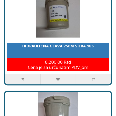
HIDRAULICNA GLAVA 750M SIFRA 986
8.200,00 Rsd
Cena je sa určunatim PDV_om