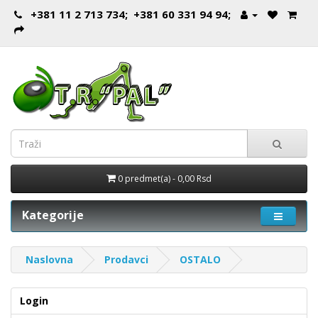
+381 11 2 713 734; +381 60 331 94 94;
0 predmet(a) - 0,00 Rsd
Kategorije
Naslovna
Prodavci
OSTALO
Login