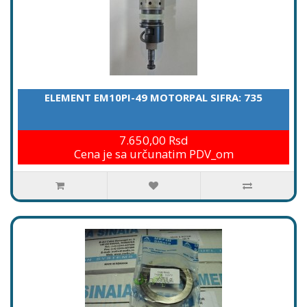
ELEMENT EM10PI-49 MOTORPAL SIFRA: 735
7.650,00 Rsd
Cena je sa určunatim PDV_om