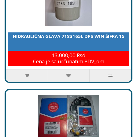
HIDRAULIČNA GLAVA 7183165L DPS WIN ŠIFRA 15
13.000,00 Rsd
Cena je sa určunatim PDV_om