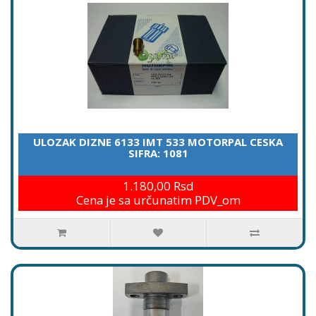
ULOZAK DIZNE 6133 IMT 533 MOTORPAL CESKA
SIFRA: 1081
1.180,00 Rsd
Cena je sa určunatim PDV_om