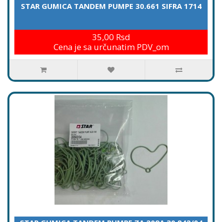
STAR GUMICA TANDEM PUMPE 30.661 SIFRA 1714
35,00 Rsd
Cena je sa určunatim PDV_om