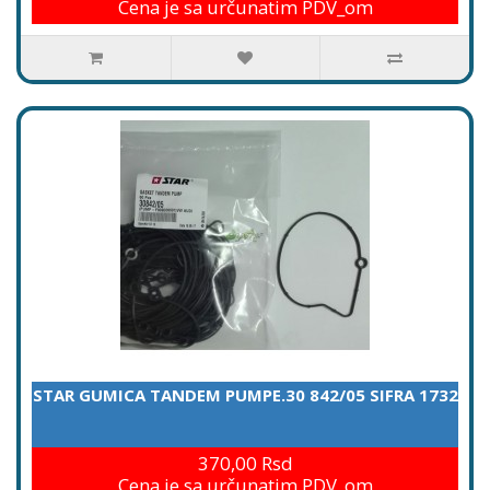
Cena je sa určunatim PDV_om
STAR GUMICA TANDEM PUMPE.30 842/05 SIFRA 1732
370,00 Rsd
Cena je sa určunatim PDV_om