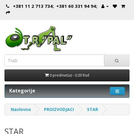
+381 11 2 713 734; +381 60 331 94 94;
0 predmet(a) - 0,00 Rsd
Kategorije
Naslovna
PROIZVODJACI
STAR
STAR